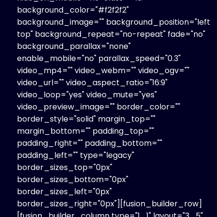
background_color="#f2f2f2"
background_image="" background_position="left
top" background_repeat="no-repeat" fade="no"
background_parallax="none"
enable_mobile="no" parallax_speed="0.3"
video_mp4="" video_webm="" video_ogv=""
video_url="" video_aspect_ratio="16:9"
video_loop="yes" video_mute="yes"
video_preview_image="" border_color=""
border_style="solid" margin_top=""
margin_bottom="" padding_top=""
padding_right="" padding_bottom=""
padding_left="" type="legacy"
border_sizes_top="0px"
border_sizes_bottom="0px"
border_sizes_left="0px"
border_sizes_right="0px"][fusion_builder_row]
[fusion_builder_column type="1_1" layout="3_5"