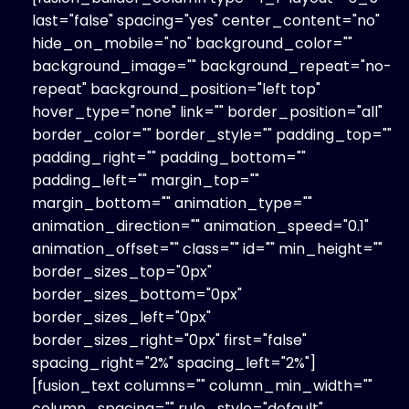
last="false" spacing="yes" center_content="no"
hide_on_mobile="no" background_color=""
background_image="" background_repeat="no-
repeat" background_position="left top"
hover_type="none" link="" border_position="all"
border_color="" border_style="" padding_top=""
padding_right="" padding_bottom=""
padding_left="" margin_top=""
margin_bottom="" animation_type=""
animation_direction="" animation_speed="0.1"
animation_offset="" class="" id="" min_height=""
border_sizes_top="0px"
border_sizes_bottom="0px"
border_sizes_left="0px"
border_sizes_right="0px" first="false"
spacing_right="2%" spacing_left="2%"]
[fusion_text columns="" column_min_width=""
column_spacing="" rule_style="default"